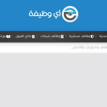
دنية
وظائف عسكرية
وظائف شركات
نتائج القبول
دورات