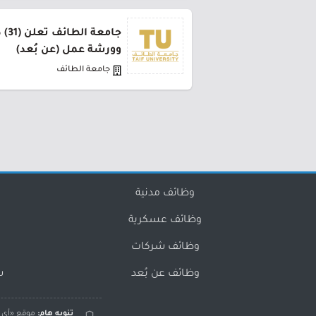
جام
وورشة عمل (عن بُعد)
جامعة الطائف
وظائف مدنية
وظائف عسكرية
وظائف شركات
وظائف عن بُعد
س
تنويه هام:
موقع «أي و