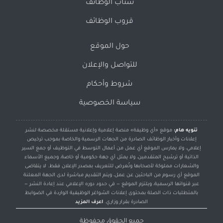
سناب الوظائف
قروب الوظائف
حول الموقع
للتواصل والإعلان
شروط وأحكام
سياسة الخصوصية
تنويه هام:
موقع «أي وظيفة» منصة إعلامية وإعلانية مستقلة مخصصة لنشر
إعلانات وأخبار الوظائف الصادرة من الجهات الرسمية والخاصة بموجب ترخيص
إعلامي، ولا يمارس الموقع أي عمل من أعمال التوسط في التوظيف أو جمع السير
الذاتية أو ترشيح المتقدمين، ولا يمثل أي جهة حكومية أو خاصة، وجميع الأسماء
والشعارات مملوكة لأصحابها وتُعرض للتعريف بمصدر الإعلان فقط. لا يتقاضى
الموقع أي رسوم من الباحثين عن عمل، ويتم التقديم مباشرة لدى الجهة المعلنة
عبر قنواتها الرسمية، ويلتزم الموقع — في حدود دوره الإعلامي عند إعادة النشر —
بالمتطلبات ذات الصلة بمحتوى إعلانات الشواغر الوظيفية الواردة في الضوابط
الصادرة بقرار وزاري.
اعرف المزيد
جميع الحقوق محفوظة