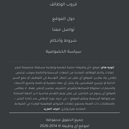
قروب الوظائف
حول الموقع
تواصل معنا
شروط وأحكام
سياسة الخصوصية
تنويه هام:
موقع «أي وظيفة» منصة إعلامية وإعلانية مستقلة مخصصة لنشر
إعلانات وأخبار الوظائف الصادرة من الجهات الرسمية والخاصة بموجب ترخيص
إعلامي، ولا يمارس الموقع أي عمل من أعمال التوسط في التوظيف أو جمع السير
الذاتية أو ترشيح المتقدمين، ولا يمثل أي جهة حكومية أو خاصة، وجميع الأسماء
والشعارات مملوكة لأصحابها وتُعرض للتعريف بمصدر الإعلان فقط. لا يتقاضى
الموقع أي رسوم من الباحثين عن عمل، ويتم التقديم مباشرة لدى الجهة المعلنة
عبر قنواتها الرسمية، ويلتزم الموقع — في حدود دوره الإعلامي عند إعادة النشر —
بالمتطلبات ذات الصلة بمحتوى إعلانات الشواغر الوظيفية الواردة في الضوابط
الصادرة بقرار وزاري.
اعرف المزيد
جميع الحقوق محفوظة
لموقع
أي وظيفة
© 2014-2026