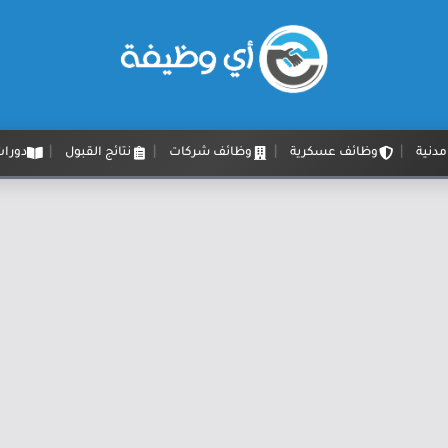
دنية
وظائف عسكرية
وظائف شركات
نتائج القبول
دورات