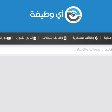
دنية
وظائف عسكرية
وظائف شركات
نتائج القبول
دورات