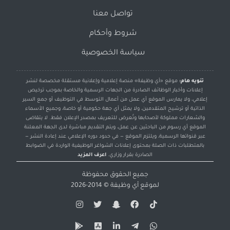
تواصل معنا
شروط وأحكام
سياسة الخصوصية
تنويه هام:
موقع «أي وظيفة» منصة إعلامية وإعلانية مستقلة مخصصة لنشر
إعلانات وأخبار الوظائف الصادرة من الجهات الرسمية والخاصة بموجب ترخيص
إعلامي، ولا يمارس الموقع أي عمل من أعمال التوسط في التوظيف أو جمع السير
الذاتية أو ترشيح المتقدمين، ولا يمثل أي جهة حكومية أو خاصة، وجميع الأسماء
والشعارات مملوكة لأصحابها وتُعرض للتعريف بمصدر الإعلان فقط. لا يتقاضى
الموقع أي رسوم من الباحثين عن عمل، ويتم التقديم مباشرة لدى الجهة المعلنة
عبر قنواتها الرسمية، ويلتزم الموقع — في حدود دوره الإعلامي عند إعادة النشر —
بالمتطلبات ذات الصلة بمحتوى إعلانات الشواغر الوظيفية الواردة في الضوابط
الصادرة بقرار وزاري.
اعرف المزيد
جميع الحقوق محفوظة
لموقع
أي وظيفة
© 2014-2026