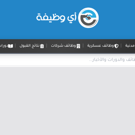
دنية
وظائف عسكرية
وظائف شركات
نتائج القبول
دورات