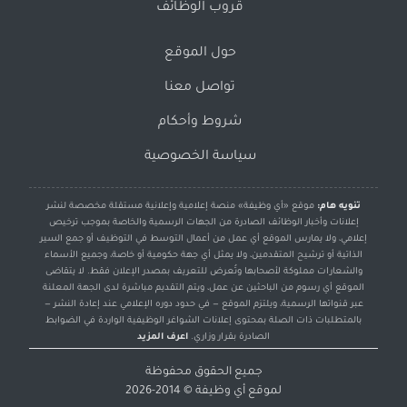
قروب الوظائف
حول الموقع
تواصل معنا
شروط وأحكام
سياسة الخصوصية
تنويه هام:
موقع «أي وظيفة» منصة إعلامية وإعلانية مستقلة مخصصة لنشر
إعلانات وأخبار الوظائف الصادرة من الجهات الرسمية والخاصة بموجب ترخيص
إعلامي، ولا يمارس الموقع أي عمل من أعمال التوسط في التوظيف أو جمع السير
الذاتية أو ترشيح المتقدمين، ولا يمثل أي جهة حكومية أو خاصة، وجميع الأسماء
والشعارات مملوكة لأصحابها وتُعرض للتعريف بمصدر الإعلان فقط. لا يتقاضى
الموقع أي رسوم من الباحثين عن عمل، ويتم التقديم مباشرة لدى الجهة المعلنة
عبر قنواتها الرسمية، ويلتزم الموقع — في حدود دوره الإعلامي عند إعادة النشر —
بالمتطلبات ذات الصلة بمحتوى إعلانات الشواغر الوظيفية الواردة في الضوابط
الصادرة بقرار وزاري.
اعرف المزيد
جميع الحقوق محفوظة
لموقع
أي وظيفة
© 2014-2026