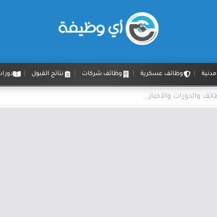
دنية
وظائف عسكرية
وظائف شركات
نتائج القبول
دورات