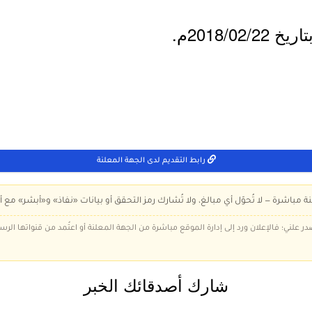
2018/0م.
رابط التقديم لدى الجهة المعلنة
ة مباشرة — لا تُحوّل أي مبالغ، ولا تُشارك رمز التحقق أو بيانات «نفاذ» و«أبشر» مع أ
در علني؛ فالإعلان ورد إلى إدارة الموقع مباشرة من الجهة المعلنة أو اعتُمد من قنواتها الر
شارك أصدقائك الخبر