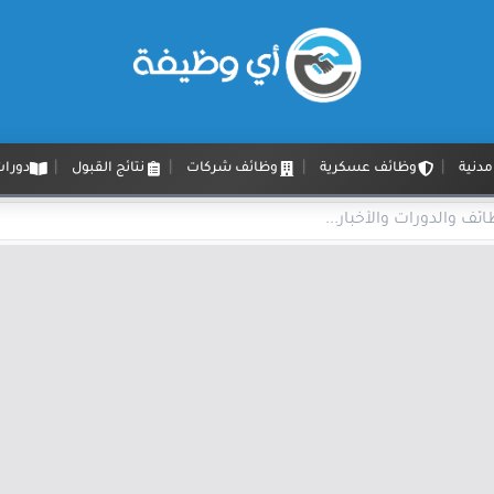
دنية
وظائف عسكرية
وظائف شركات
نتائج القبول
دورات