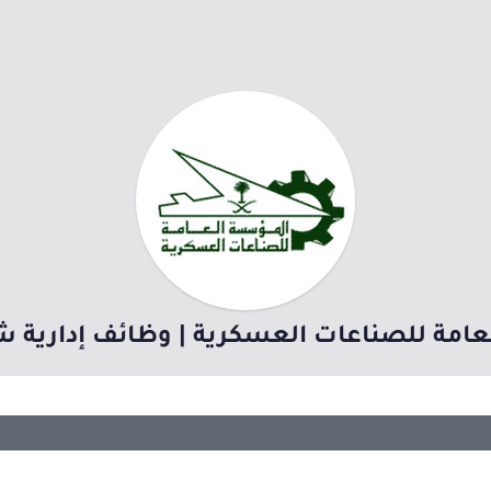
امة للصناعات العسكرية | وظائف إدارية شا