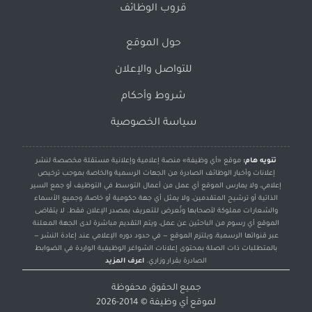
قروب الوظائف
حول الموقع
للتواصل والإعلان
شروط وأحكام
سياسة الخصوصية
تنويه هام:
موقع «أي وظيفة» منصة إعلامية وإعلانية مستقلة مخصصة لنشر
إعلانات وأخبار الوظائف الصادرة من الجهات الرسمية والخاصة بموجب ترخيص
إعلامي، ولا يمارس الموقع أي عمل من أعمال التوسط في التوظيف أو جمع السير
الذاتية أو ترشيح المتقدمين، ولا يمثل أي جهة حكومية أو خاصة، وجميع الأسماء
والشعارات مملوكة لأصحابها وتُعرض للتعريف بمصدر الإعلان فقط. لا يتقاضى
الموقع أي رسوم من الباحثين عن عمل، ويتم التقديم مباشرة لدى الجهة المعلنة
عبر قنواتها الرسمية، ويلتزم الموقع — في حدود دوره الإعلامي عند إعادة النشر —
بالمتطلبات ذات الصلة بمحتوى إعلانات الشواغر الوظيفية الواردة في الضوابط
الصادرة بقرار وزاري.
اعرف المزيد
جميع الحقوق محفوظة
لموقع
أي وظيفة
© 2014-2026