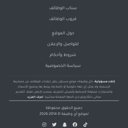
سناب الوظائف
قروب الوظائف
حول الموقع
للتواصل والإعلان
شروط وأحكام
سياسة الخصوصية
إخلاء مسؤولية:
«أي وظيفة» موقع مستقل ينقل إعلانات الوظائف من مصادرها
الرسمية، ولا يمثل أي جهة حكومية أو خاصة ولا يرتبط بها، وجميع الأسماء
والشعارات مملوكة لأصحابها وتُعرض للتعريف بمصدر الإعلان فقط. التقديم
مجاني دائمًا ويتم لدى الجهة المعلنة مباشرة.
اعرف المزيد
جميع الحقوق محفوظة
لموقع
أي وظيفة
© 2014-2026