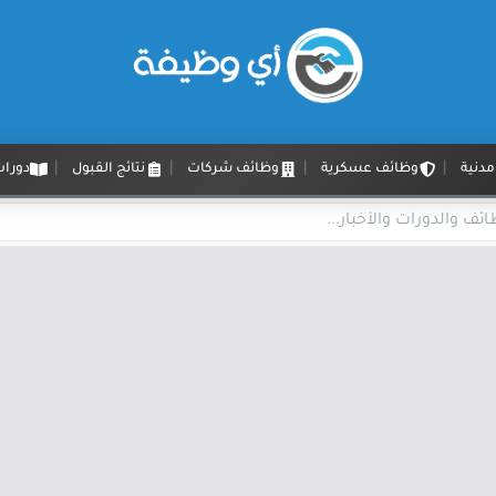
دنية
وظائف عسكرية
وظائف شركات
نتائج القبول
دورات