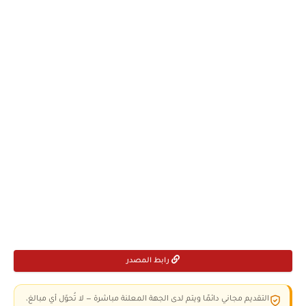
رابط المصدر
التقديم مجاني دائمًا ويتم لدى الجهة المعلنة مباشرة — لا تُحوّل أي مبالغ،