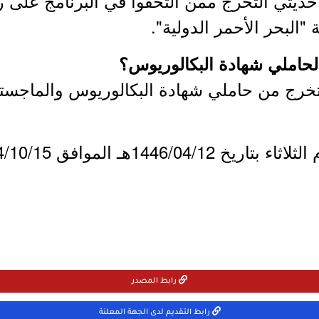
يثي التخرج ممن التحقوا في البرنامج على ر
البحر الأحمر الدولية".
املي شهادة البكالوريوس؟
تخرج من حاملي شهادة البكالوريوس والماجستي
1446/هـ الموافق 2024/10/15م.
رابط المصدر
رابط التقديم لدى الجهة المعلنة