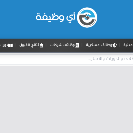
دنية
وظائف عسكرية
وظائف شركات
نتائج القبول
دورات