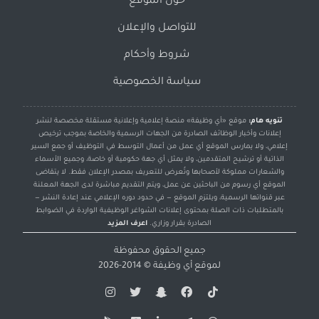
حول الموقع
للتواصل والإعلان
شروط وأحكام
سياسة الخصوصية
تنويه هام:
موقع «أي وظيفة» منصة إعلامية وإعلانية مستقلة مخصصة لنشر
إعلانات وأخبار الوظائف الصادرة من الجهات الرسمية والخاصة بموجب ترخيص
إعلامي، ولا يمارس الموقع أي عمل من أعمال التوسط في التوظيف أو جمع السير
الذاتية أو ترشيح المتقدمين، ولا يمثل أي جهة حكومية أو خاصة، وجميع الأسماء
والشعارات مملوكة لأصحابها وتُعرض للتعريف بمصدر الإعلان فقط. لا يتقاضى
الموقع أي رسوم من الباحثين عن عمل، ويتم التقديم مباشرة لدى الجهة المعلنة
عبر قنواتها الرسمية، ويلتزم الموقع — في حدود دوره الإعلامي عند إعادة النشر —
بالمتطلبات ذات الصلة بمحتوى إعلانات الشواغر الوظيفية الواردة في الضوابط
الصادرة بقرار وزاري.
اعرف المزيد
جميع الحقوق محفوظة
لموقع
أي وظيفة
© 2014-2026