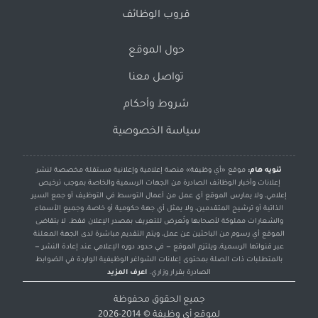
قروب الوظائف
حول الموقع
تواصل معنا
شروط وأحكام
سياسة الخصوصية
تنويه هام:
موقع «أي وظيفة» منصة إعلامية وإعلانية مستقلة مخصصة لنشر
إعلانات وأخبار الوظائف الصادرة من الجهات الرسمية والخاصة بموجب ترخيص
إعلامي، ولا يمارس الموقع أي عمل من أعمال التوسط في التوظيف أو جمع السير
الذاتية أو ترشيح المتقدمين، ولا يمثل أي جهة حكومية أو خاصة، وجميع الأسماء
والشعارات مملوكة لأصحابها وتُعرض للتعريف بمصدر الإعلان فقط. لا يتقاضى
الموقع أي رسوم من الباحثين عن عمل، ويتم التقديم مباشرة لدى الجهة المعلنة
عبر قنواتها الرسمية، ويلتزم الموقع — في حدود دوره الإعلامي عند إعادة النشر —
بالمتطلبات ذات الصلة بمحتوى إعلانات الشواغر الوظيفية الواردة في الضوابط
الصادرة بقرار وزاري.
اعرف المزيد
جميع الحقوق محفوظة
لموقع
أي وظيفة
© 2014-2026