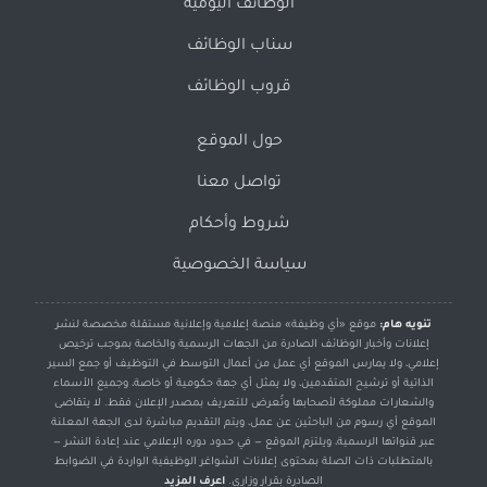
الوظائف اليومية
سناب الوظائف
قروب الوظائف
حول الموقع
تواصل معنا
شروط وأحكام
سياسة الخصوصية
تنويه هام:
موقع «أي وظيفة» منصة إعلامية وإعلانية مستقلة مخصصة لنشر
إعلانات وأخبار الوظائف الصادرة من الجهات الرسمية والخاصة بموجب ترخيص
إعلامي، ولا يمارس الموقع أي عمل من أعمال التوسط في التوظيف أو جمع السير
الذاتية أو ترشيح المتقدمين، ولا يمثل أي جهة حكومية أو خاصة، وجميع الأسماء
والشعارات مملوكة لأصحابها وتُعرض للتعريف بمصدر الإعلان فقط. لا يتقاضى
الموقع أي رسوم من الباحثين عن عمل، ويتم التقديم مباشرة لدى الجهة المعلنة
عبر قنواتها الرسمية، ويلتزم الموقع — في حدود دوره الإعلامي عند إعادة النشر —
بالمتطلبات ذات الصلة بمحتوى إعلانات الشواغر الوظيفية الواردة في الضوابط
الصادرة بقرار وزاري.
اعرف المزيد