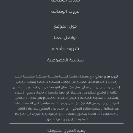
سناب الوظائف
قروب الوظائف
حول الموقع
تواصل معنا
شروط وأحكام
سياسة الخصوصية
تنويه هام:
موقع «أي وظيفة» منصة إعلامية وإعلانية مستقلة مخصصة لنشر
إعلانات وأخبار الوظائف الصادرة من الجهات الرسمية والخاصة بموجب ترخيص
إعلامي، ولا يمارس الموقع أي عمل من أعمال التوسط في التوظيف أو جمع السير
الذاتية أو ترشيح المتقدمين، ولا يمثل أي جهة حكومية أو خاصة، وجميع الأسماء
والشعارات مملوكة لأصحابها وتُعرض للتعريف بمصدر الإعلان فقط. لا يتقاضى
الموقع أي رسوم من الباحثين عن عمل، ويتم التقديم مباشرة لدى الجهة المعلنة
عبر قنواتها الرسمية، ويلتزم الموقع — في حدود دوره الإعلامي عند إعادة النشر —
بالمتطلبات ذات الصلة بمحتوى إعلانات الشواغر الوظيفية الواردة في الضوابط
الصادرة بقرار وزاري.
اعرف المزيد
جميع الحقوق محفوظة