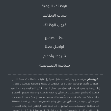
الوظائف اليومية
سناب الوظائف
قروب الوظائف
حول الموقع
تواصل معنا
شروط وأحكام
سياسة الخصوصية
تنويه هام:
موقع «أي وظيفة» منصة إعلامية وإعلانية مستقلة مخصصة لنشر
إعلانات وأخبار الوظائف الصادرة من الجهات الرسمية والخاصة بموجب ترخيص
إعلامي، ولا يمارس الموقع أي عمل من أعمال التوسط في التوظيف أو جمع السير
الذاتية أو ترشيح المتقدمين، ولا يمثل أي جهة حكومية أو خاصة، وجميع الأسماء
والشعارات مملوكة لأصحابها وتُعرض للتعريف بمصدر الإعلان فقط. لا يتقاضى
الموقع أي رسوم من الباحثين عن عمل، ويتم التقديم مباشرة لدى الجهة المعلنة
عبر قنواتها الرسمية، ويلتزم الموقع — في حدود دوره الإعلامي عند إعادة النشر —
بالمتطلبات ذات الصلة بمحتوى إعلانات الشواغر الوظيفية الواردة في الضوابط