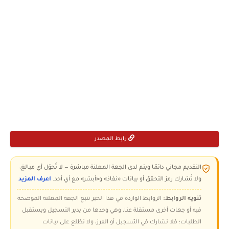
رابط المصدر
التقديم مجاني دائمًا ويتم لدى الجهة المعلنة مباشرة — لا تُحوّل أي مبالغ،
ولا تُشارك رمز التحقق أو بيانات «نفاذ» و«أبشر» مع أي أحد.
اعرف المزيد
تنويه الروابط:
الروابط الواردة في هذا الخبر تتبع الجهة المعلنة الموضحة
فيه أو جهات أخرى مستقلة عنا، وهي وحدها من يدير التسجيل ويستقبل
الطلبات؛ فلا نشارك في التسجيل أو الفرز، ولا نطّلع على بيانات