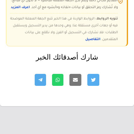
التقديم مجاني دائمًا ويتم لدى الجهة المعلنة مباشرة — لا تُحوّل أي مبالغ،
ولا تُشارك رمز التحقق أو بيانات «نفاذ» و«أبشر» مع أي أحد.
اعرف المزيد
تنويه الروابط:
الروابط الواردة في هذا الخبر تتبع الجهة المعلنة الموضحة
فيه أو جهات أخرى مستقلة عنا، وهي وحدها من يدير التسجيل ويستقبل
الطلبات؛ فلا نشارك في التسجيل أو الفرز، ولا نطّلع على بيانات
المتقدمين.
التفاصيل
شارك أصدقائك الخبر