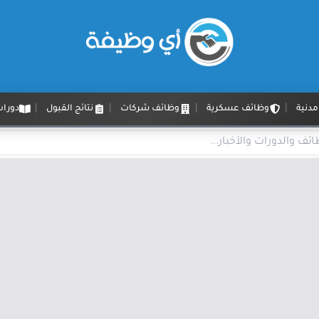
دنية
وظائف عسكرية
وظائف شركات
نتائج القبول
دورات