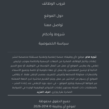
قروب الوظائف
حول الموقع
تواصل معنا
شروط وأحكام
سياسة الخصوصية
تنويه هام:
موقع «أي وظيفة» منصة إعلامية وإعلانية مستقلة مخصصة لنشر
إعلانات وأخبار الوظائف الصادرة من الجهات الرسمية والخاصة بموجب ترخيص
إعلامي، ولا يمارس الموقع أي عمل من أعمال التوسط في التوظيف أو جمع السير
الذاتية أو ترشيح المتقدمين، ولا يمثل أي جهة حكومية أو خاصة، وجميع الأسماء
والشعارات مملوكة لأصحابها وتُعرض للتعريف بمصدر الإعلان فقط. لا يتقاضى
الموقع أي رسوم من الباحثين عن عمل، ويتم التقديم مباشرة لدى الجهة المعلنة
عبر قنواتها الرسمية، ويلتزم الموقع — في حدود دوره الإعلامي عند إعادة النشر —
بالمتطلبات ذات الصلة بمحتوى إعلانات الشواغر الوظيفية الواردة في الضوابط
الصادرة بقرار وزاري.
اعرف المزيد
جميع الحقوق محفوظة
لموقع
أي وظيفة
© 2014-2026