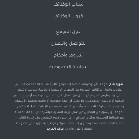
سناب الوظائف
قروب الوظائف
حول الموقع
للتواصل والإعلان
شروط وأحكام
سياسة الخصوصية
تنويه هام:
موقع «أي وظيفة» منصة إعلامية وإعلانية مستقلة مخصصة لنشر
إعلانات وأخبار الوظائف الصادرة من الجهات الرسمية والخاصة بموجب ترخيص
إعلامي، ولا يمارس الموقع أي عمل من أعمال التوسط في التوظيف أو جمع السير
الذاتية أو ترشيح المتقدمين، ولا يمثل أي جهة حكومية أو خاصة، وجميع الأسماء
والشعارات مملوكة لأصحابها وتُعرض للتعريف بمصدر الإعلان فقط. لا يتقاضى
الموقع أي رسوم من الباحثين عن عمل، ويتم التقديم مباشرة لدى الجهة المعلنة
عبر قنواتها الرسمية، ويلتزم الموقع — في حدود دوره الإعلامي عند إعادة النشر —
بالمتطلبات ذات الصلة بمحتوى إعلانات الشواغر الوظيفية الواردة في الضوابط
الصادرة بقرار وزاري.
اعرف المزيد