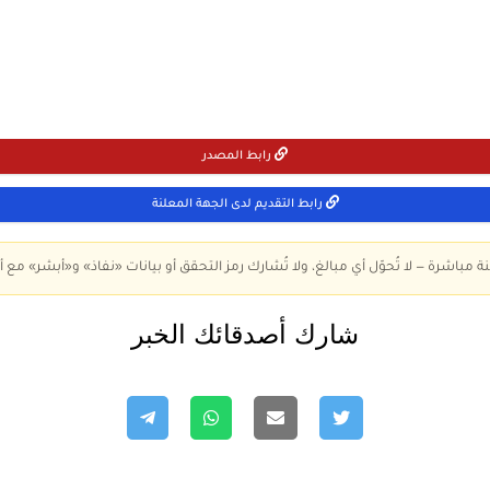
رابط المصدر
رابط التقديم لدى الجهة المعلنة
ة مباشرة — لا تُحوّل أي مبالغ، ولا تُشارك رمز التحقق أو بيانات «نفاذ» و«أبشر» مع أ
شارك أصدقائك الخبر