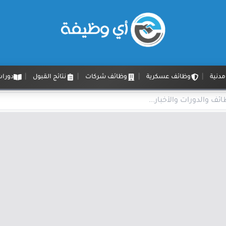
دنية
وظائف عسكرية
وظائف شركات
نتائج القبول
دورات