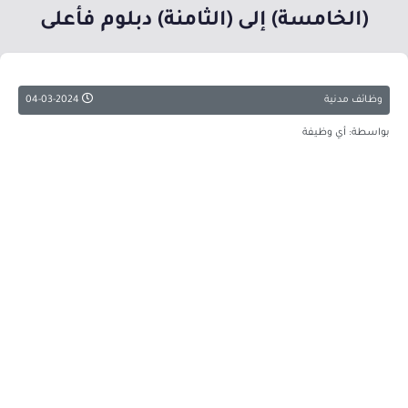
(الخامسة) إلى (الثامنة) دبلوم فأعلى
وظائف مدنية
04-03-2024
بواسطة: أي وظيفة