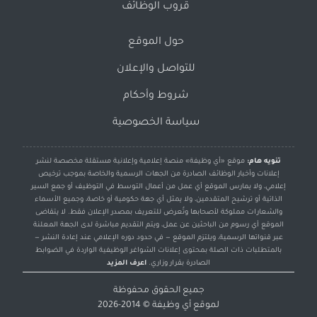
قروب الوظائف
حول الموقع
للتواصل والإعلان
شروط وأحكام
سياسة الخصوصية
تنويه هام:
موقع «أي وظيفة» منصة إعلامية وإعلانية مستقلة مخصصة لنشر
إعلانات وأخبار الوظائف الصادرة من الجهات الرسمية والخاصة بموجب ترخيص
إعلامي، ولا يمارس الموقع أي عمل من أعمال التوسط في التوظيف أو جمع السير
الذاتية أو ترشيح المتقدمين، ولا يمثل أي جهة حكومية أو خاصة، وجميع الأسماء
والشعارات مملوكة لأصحابها وتُعرض للتعريف بمصدر الإعلان فقط. لا يتقاضى
الموقع أي رسوم من الباحثين عن عمل، ويتم التقديم مباشرة لدى الجهة المعلنة
عبر قنواتها الرسمية، ويلتزم الموقع — في حدود دوره الإعلامي عند إعادة النشر —
بالمتطلبات ذات الصلة بمحتوى إعلانات الشواغر الوظيفية الواردة في الضوابط
الصادرة بقرار وزاري.
اعرف المزيد
جميع الحقوق محفوظة
لموقع
أي وظيفة
© 2014-2026