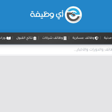
دنية
وظائف عسكرية
وظائف شركات
نتائج القبول
دورات