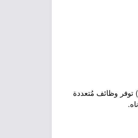
) توفر وظائف مُتعددة
اه.