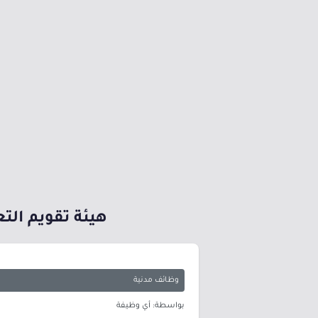
هيئة تقويم الت
وظائف مدنية
بواسطة: أي وظيفة