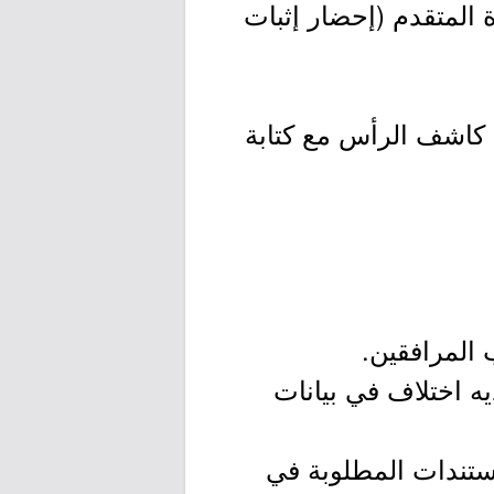
المتقدم (إحضار إثبات
عدد (8) صور شخصية شمسية ملونة خلفية بيضاء حديثة ، مقاس (4×6) كاشف الرأس مع كتابة
ديه اختلاف في بيانات
مستندات المطلوبة في