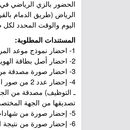
الحضور بالزي الرياضي في م
الرياض (طريق الدمام بالق
اليوم والوقت المحدد لكل 
المستندات المطلوبة:
1- احضار نموذج موعد المراجعة الذي تم طباعته عبر بوابة (ابشر ـ التوظيف).
2- احضار أصل بطاقة الهوية الوطنية سارية المفعول وصورة واضحة منها.
3- احضار صورة مصدقة من الشهادة الدراسية.
4- إحضار عدد
ـ التوظيف) مصدقة من الجهة 
تصديقها من الجهة المختصة 
5- إحضار صورة من شهادات الدورات التدريبية التي تم اضافتها عبر المنصة .
6- إحضار صورة من نتيجة اختبار القدرات العامة (قياس) التي تم إدخالها عبر المنصة.