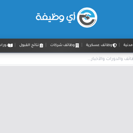
دنية
وظائف عسكرية
وظائف شركات
نتائج القبول
دورات