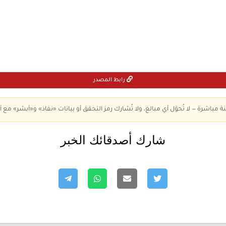
رابط المصدر
ة مباشرة — لا تُحوّل أي مبالغ، ولا تُشارك رمز التحقق أو بيانات «نفاذ» و«أبشر» مع أ
شارك أصدقائك الخبر