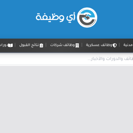
دنية
وظائف عسكرية
وظائف شركات
نتائج القبول
دورات