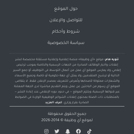
حول الموقع
للتواصل والإعلان
شروط وأحكام
سياسة الخصوصية
تنويه هام:
موقع «أي وظيفة» منصة إعلامية وإعلانية مستقلة مخصصة لنشر
إعلانات وأخبار الوظائف الصادرة من الجهات الرسمية والخاصة بموجب ترخيص
إعلامي، ولا يمارس الموقع أي عمل من أعمال التوسط في التوظيف أو جمع السير
الذاتية أو ترشيح المتقدمين، ولا يمثل أي جهة حكومية أو خاصة، وجميع الأسماء
والشعارات مملوكة لأصحابها وتُعرض للتعريف بمصدر الإعلان فقط. لا يتقاضى
الموقع أي رسوم من الباحثين عن عمل، ويتم التقديم مباشرة لدى الجهة المعلنة
عبر قنواتها الرسمية، ويلتزم الموقع — في حدود دوره الإعلامي عند إعادة النشر —
بالمتطلبات ذات الصلة بمحتوى إعلانات الشواغر الوظيفية الواردة في الضوابط
الصادرة بقرار وزاري.
اعرف المزيد
جميع الحقوق محفوظة
لموقع
أي وظيفة
© 2014-2026