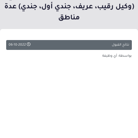
(وكيل رقيب، عريف، جندي أول، جندي) عدة
مناطق
نتائج القبول
06-10-2022
بواسطة: أي وظيفة