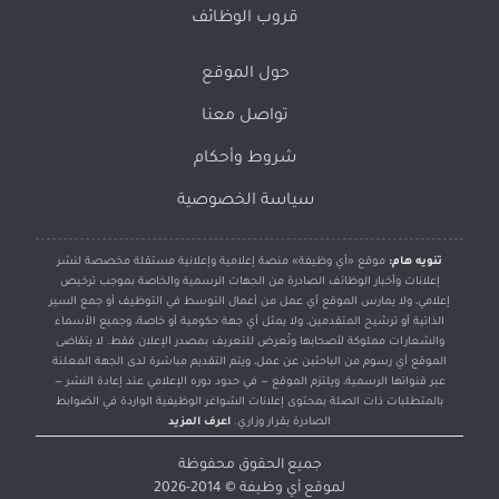
قروب الوظائف
حول الموقع
تواصل معنا
شروط وأحكام
سياسة الخصوصية
تنويه هام:
موقع «أي وظيفة» منصة إعلامية وإعلانية مستقلة مخصصة لنشر
إعلانات وأخبار الوظائف الصادرة من الجهات الرسمية والخاصة بموجب ترخيص
إعلامي، ولا يمارس الموقع أي عمل من أعمال التوسط في التوظيف أو جمع السير
الذاتية أو ترشيح المتقدمين، ولا يمثل أي جهة حكومية أو خاصة، وجميع الأسماء
والشعارات مملوكة لأصحابها وتُعرض للتعريف بمصدر الإعلان فقط. لا يتقاضى
الموقع أي رسوم من الباحثين عن عمل، ويتم التقديم مباشرة لدى الجهة المعلنة
عبر قنواتها الرسمية، ويلتزم الموقع — في حدود دوره الإعلامي عند إعادة النشر —
بالمتطلبات ذات الصلة بمحتوى إعلانات الشواغر الوظيفية الواردة في الضوابط
الصادرة بقرار وزاري.
اعرف المزيد
جميع الحقوق محفوظة
لموقع
أي وظيفة
© 2014-2026