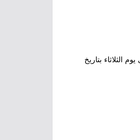
إثنين بتاريخ 1443/12/19هـ الموافق 2022/07/18م إلى يوم الثلاثاء بتاريخ