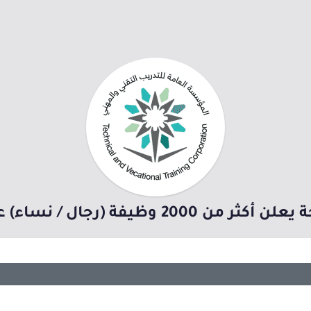
ة (رجال / نساء) عبر (ملتقى التوظيف)