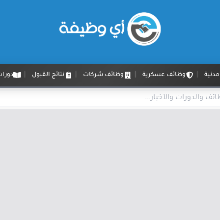
دنية
وظائف عسكرية
وظائف شركات
نتائج القبول
دورات