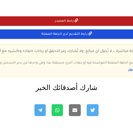
رابط المصدر
رابط التقديم لدى الجهة المعلنة
ة مباشرة — لا تُحوّل أي مبالغ، ولا تُشارك رمز التحقق أو بيانات «نفاذ» و«أبشر» مع أ
 تتبع الجهة المعلنة الموضحة فيه أو جهات أخرى مستقلة عنا، وهي وحدها من يدير التسجيل
يل
شارك أصدقائك الخبر