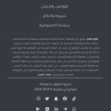
للتواصل والإعلان
شروط وأحكام
سياسة الخصوصية
تنويه هام:
موقع «أي وظيفة» منصة إعلامية وإعلانية مستقلة مخصصة لنشر
إعلانات وأخبار الوظائف الصادرة من الجهات الرسمية والخاصة بموجب ترخيص
إعلامي، ولا يمارس الموقع أي عمل من أعمال التوسط في التوظيف أو جمع السير
الذاتية أو ترشيح المتقدمين، ولا يمثل أي جهة حكومية أو خاصة، وجميع الأسماء
والشعارات مملوكة لأصحابها وتُعرض للتعريف بمصدر الإعلان فقط. لا يتقاضى
الموقع أي رسوم من الباحثين عن عمل، ويتم التقديم مباشرة لدى الجهة المعلنة
عبر قنواتها الرسمية، ويلتزم الموقع — في حدود دوره الإعلامي عند إعادة النشر —
بالمتطلبات ذات الصلة بمحتوى إعلانات الشواغر الوظيفية الواردة في الضوابط
الصادرة بقرار وزاري.
اعرف المزيد
جميع الحقوق محفوظة
لموقع
أي وظيفة
© 2014-2026