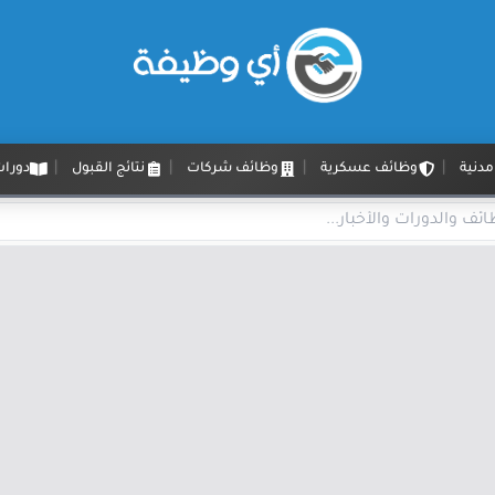
دنية
وظائف عسكرية
وظائف شركات
نتائج القبول
دورات