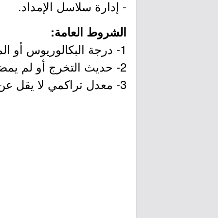
- إدارة سلاسل الإمداد.
الشروط العامة:
1- درجة البكالوريوس أو الماجستير في التخصصات الموضحة أعلاه.
2- حديث التخرج أو لم يمضي على تخرجه أكثر من (18 شهر).
3- معدل تراكمي لا يقل عن (3 من 4) أو (3.75 من 5).