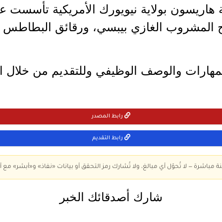
 المشروب الغازي بيبسي، ورقائق البطاطس ل
مهارات والوصف الوظيفي وللتقديم من خلال الر
رابط المصدر
رابط التقديم
ة مباشرة — لا تُحوّل أي مبالغ، ولا تُشارك رمز التحقق أو بيانات «نفاذ» و«أبشر» مع أ
شارك أصدقائك الخبر