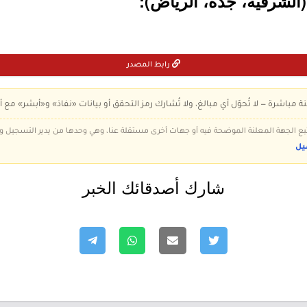
رابط المصدر
ة مباشرة — لا تُحوّل أي مبالغ، ولا تُشارك رمز التحقق أو بيانات «نفاذ» و«أبشر» مع أ
 تتبع الجهة المعلنة الموضحة فيه أو جهات أخرى مستقلة عنا، وهي وحدها من يدير التسجيل
يل
شارك أصدقائك الخبر