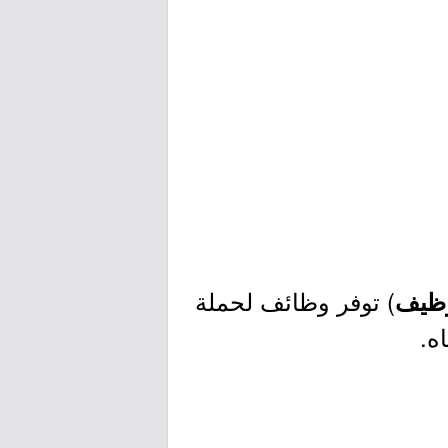
) توفر وظائف لحملة
توظيف
ه.