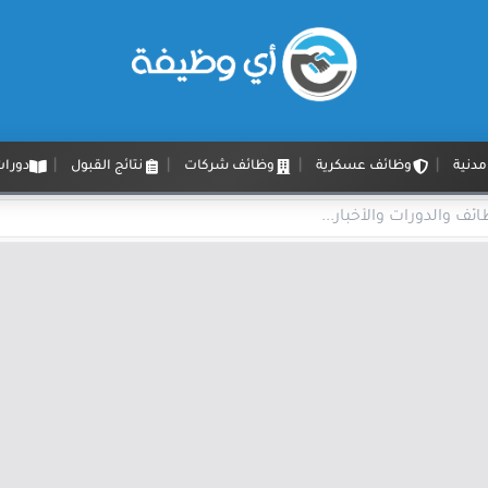
دنية
وظائف عسكرية
وظائف شركات
نتائج القبول
دورات