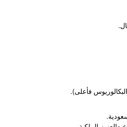
ل.
 البكالوريوس فأعلى).
سعودية.
بدالعزيز الملكية.