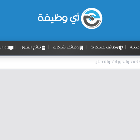
دنية
وظائف عسكرية
وظائف شركات
نتائج القبول
دورات