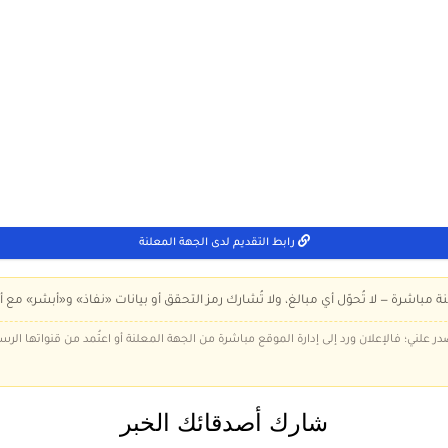
رابط التقديم لدى الجهة المعلنة
ة مباشرة — لا تُحوّل أي مبالغ، ولا تُشارك رمز التحقق أو بيانات «نفاذ» و«أبشر» مع أ
در علني؛ فالإعلان ورد إلى إدارة الموقع مباشرة من الجهة المعلنة أو اعتُمد من قنواتها الر
شارك أصدقائك الخبر