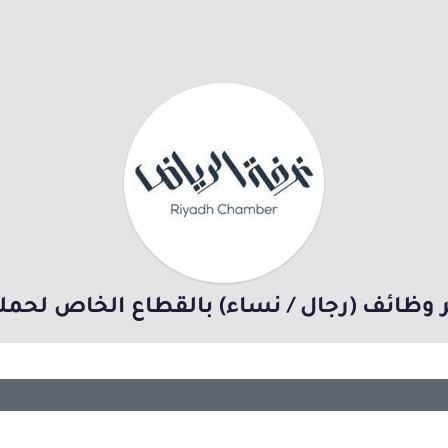
وظائف (رجال / نساء) بالقطاع الخاص لحملة 