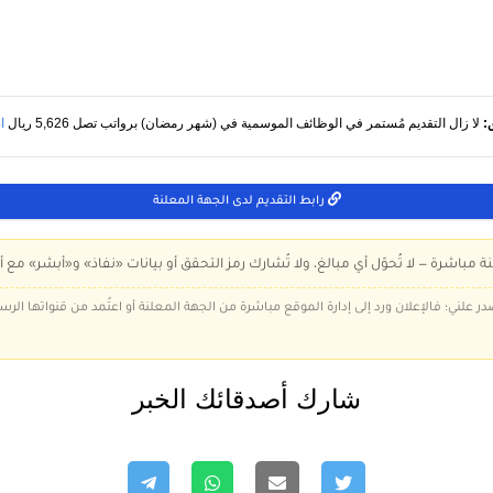
:
لا زال التقديم مُستمر في الوظائف الموسمية في (شهر رمضان) برواتب تصل 5,626 ريال
ا
رابط التقديم لدى الجهة المعلنة
ة مباشرة — لا تُحوّل أي مبالغ، ولا تُشارك رمز التحقق أو بيانات «نفاذ» و«أبشر» مع أ
در علني؛ فالإعلان ورد إلى إدارة الموقع مباشرة من الجهة المعلنة أو اعتُمد من قنواتها الر
شارك أصدقائك الخبر