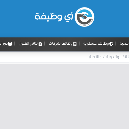
دنية
وظائف عسكرية
وظائف شركات
نتائج القبول
دورات