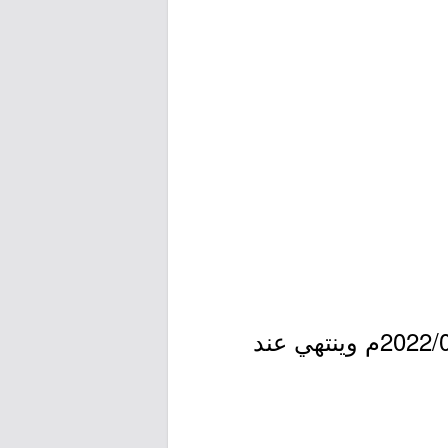
- التقديم مُتاح الآن بدأ اليوم الخميس بتاريخ 1443/08/14هـ الموافق 2022/03/17م وينتهي عند