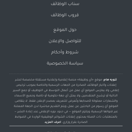
سناب الوظائف
قروب الوظائف
حول الموقع
للتواصل والإعلان
شروط وأحكام
سياسة الخصوصية
تنويه هام:
موقع «أي وظيفة» منصة إعلامية وإعلانية مستقلة مخصصة لنشر
إعلانات وأخبار الوظائف الصادرة من الجهات الرسمية والخاصة بموجب ترخيص
إعلامي، ولا يمارس الموقع أي عمل من أعمال التوسط في التوظيف أو جمع السير
الذاتية أو ترشيح المتقدمين، ولا يمثل أي جهة حكومية أو خاصة، وجميع الأسماء
والشعارات مملوكة لأصحابها وتُعرض للتعريف بمصدر الإعلان فقط. لا يتقاضى
الموقع أي رسوم من الباحثين عن عمل، ويتم التقديم مباشرة لدى الجهة المعلنة
عبر قنواتها الرسمية، ويلتزم الموقع — في حدود دوره الإعلامي عند إعادة النشر —
بالمتطلبات ذات الصلة بمحتوى إعلانات الشواغر الوظيفية الواردة في الضوابط
الصادرة بقرار وزاري.
اعرف المزيد