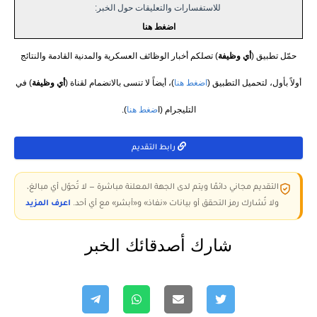
للاستفسارات والتعليقات حول الخبر:
اضغط هنا
حمّل تطبيق (
أي وظيفة
) تصلكم أخبار الوظائف العسكرية والمدنية القادمة والنتائج
أولاً بأول، لتحميل التطبيق (
اضغط هنا
)، أيضاً لا تنسى بالانضمام لقناة (
أي وظيفة
) في
التليجرام (ا
ضغط هنا
).
رابط التقديم
التقديم مجاني دائمًا ويتم لدى الجهة المعلنة مباشرة — لا تُحوّل أي مبالغ،
ولا تُشارك رمز التحقق أو بيانات «نفاذ» و«أبشر» مع أي أحد.
اعرف المزيد
شارك أصدقائك الخبر