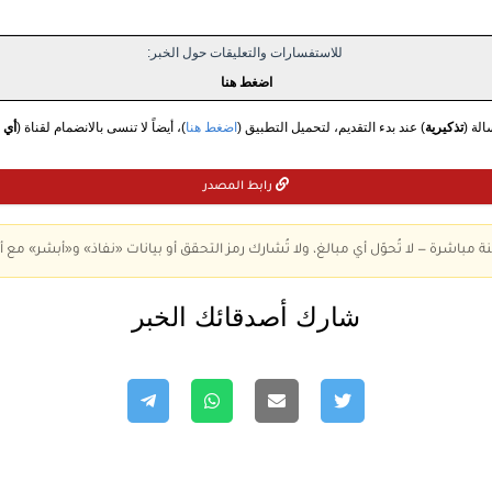
للاستفسارات والتعليقات حول الخبر:
اضغط هنا
الة (
تذكيرية
) عند بدء التقديم، لتحميل التطبيق (
اضغط هنا
)، أيضاً لا تنسى بالانضمام لقناة (
أي 
رابط المصدر
ة مباشرة — لا تُحوّل أي مبالغ، ولا تُشارك رمز التحقق أو بيانات «نفاذ» و«أبشر» مع أ
شارك أصدقائك الخبر