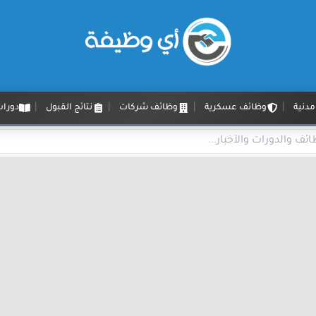
دنية
وظائف عسكرية
وظائف شركات
نتائج القبول
دورات