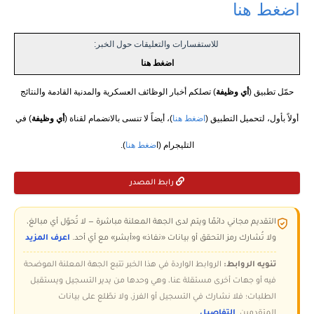
اضغط هنا
للاستفسارات والتعليقات حول الخبر:
اضغط هنا
حمّل تطبيق (
أي وظيفة
) تصلكم أخبار الوظائف العسكرية والمدنية القادمة والنتائج
أولاً بأول، لتحميل التطبيق (
اضغط هنا
)، أيضاً لا تنسى بالانضمام لقناة (
أي وظيفة
) في
التليجرام (ا
ضغط هنا
).
رابط المصدر
التقديم مجاني دائمًا ويتم لدى الجهة المعلنة مباشرة — لا تُحوّل أي مبالغ،
ولا تُشارك رمز التحقق أو بيانات «نفاذ» و«أبشر» مع أي أحد.
اعرف المزيد
تنويه الروابط:
الروابط الواردة في هذا الخبر تتبع الجهة المعلنة الموضحة
فيه أو جهات أخرى مستقلة عنا، وهي وحدها من يدير التسجيل ويستقبل
الطلبات؛ فلا نشارك في التسجيل أو الفرز، ولا نطّلع على بيانات
المتقدمين.
التفاصيل