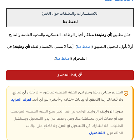
للاستفسارات والتعليقات حول الخبر:
اضغط هنا
حمّل تطبيق (
أي وظيفة
) تصلكم أخبار الوظائف العسكرية والمدنية القادمة والنتائج
أولاً بأول، لتحميل التطبيق (
اضغط هنا
)، أيضاً لا تنسى بالانضمام لقناة (
أي وظيفة
) في
التليجرام (ا
ضغط هنا
).
رابط المصدر
التقديم مجاني دائمًا ويتم لدى الجهة المعلنة مباشرة — لا تُحوّل أي مبالغ،
ولا تُشارك رمز التحقق أو بيانات «نفاذ» و«أبشر» مع أي أحد.
اعرف المزيد
تنويه الروابط:
الروابط الواردة في هذا الخبر تتبع الجهة المعلنة الموضحة
فيه أو جهات أخرى مستقلة عنا، وهي وحدها من يدير التسجيل ويستقبل
الطلبات؛ فلا نشارك في التسجيل أو الفرز، ولا نطّلع على بيانات
المتقدمين.
التفاصيل