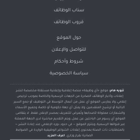
سناب الوظائف
قروب الوظائف
حول الموقع
للتواصل والإعلان
شروط وأحكام
سياسة الخصوصية
تنويه هام:
موقع «أي وظيفة» منصة إعلامية وإعلانية مستقلة مخصصة لنشر
إعلانات وأخبار الوظائف الصادرة من الجهات الرسمية والخاصة بموجب ترخيص
إعلامي، ولا يمارس الموقع أي عمل من أعمال التوسط في التوظيف أو جمع السير
الذاتية أو ترشيح المتقدمين، ولا يمثل أي جهة حكومية أو خاصة، وجميع الأسماء
والشعارات مملوكة لأصحابها وتُعرض للتعريف بمصدر الإعلان فقط. لا يتقاضى
الموقع أي رسوم من الباحثين عن عمل، ويتم التقديم مباشرة لدى الجهة المعلنة
عبر قنواتها الرسمية، ويلتزم الموقع — في حدود دوره الإعلامي عند إعادة النشر —
بالمتطلبات ذات الصلة بمحتوى إعلانات الشواغر الوظيفية الواردة في الضوابط
الصادرة بقرار وزاري.
اعرف المزيد