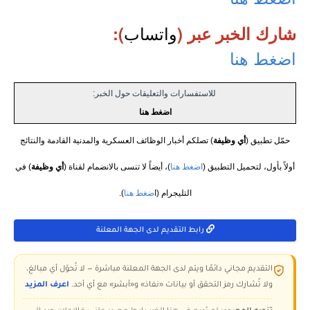
واتساب
شارك الخبر عبر (
):
اضغط هنا
للاستفسارات والتعليقات حول الخبر:
اضغط هنا
حمّل تطبيق (
أي وظيفة
) تصلكم أخبار الوظائف العسكرية والمدنية القادمة والنتائج
أولاً بأول، لتحميل التطبيق (
اضغط هنا
)، أيضاً لا تنسى بالانضمام لقناة (
أي وظيفة
) في
التليجرام (ا
ضغط هنا
).
رابط التقديم لدى الجهة المعلنة
التقديم مجاني دائمًا ويتم لدى الجهة المعلنة مباشرة — لا تُحوّل أي مبالغ،
ولا تُشارك رمز التحقق أو بيانات «نفاذ» و«أبشر» مع أي أحد.
اعرف المزيد