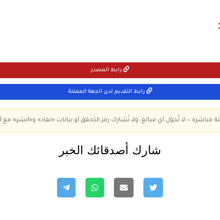
رابط المصدر
رابط التقديم لدى الجهة المعلنة
ة مباشرة — لا تُحوّل أي مبالغ، ولا تُشارك رمز التحقق أو بيانات «نفاذ» و«أبشر» مع أ
شارك أصدقائك الخبر