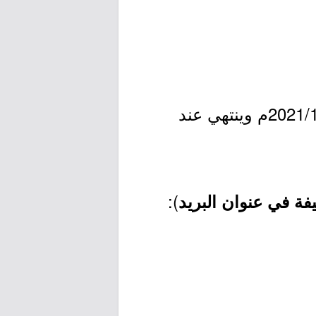
- التقديم مُتاح الآن بدأ اليوم الخميس بتاريخ 1443/04/06هـ الموافق 2021/11/11م وينتهي عند
):
ة في عنوان البريد