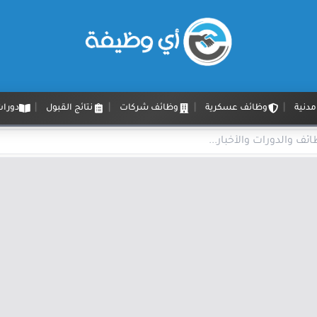
دنية
وظائف عسكرية
وظائف شركات
نتائج القبول
دورات