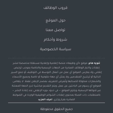
قروب الوظائف
حول الموقع
تواصل معنا
شروط وأحكام
سياسة الخصوصية
تنويه هام:
موقع «أي وظيفة» منصة إعلامية وإعلانية مستقلة مخصصة لنشر
إعلانات وأخبار الوظائف الصادرة من الجهات الرسمية والخاصة بموجب ترخيص
إعلامي، ولا يمارس الموقع أي عمل من أعمال التوسط في التوظيف أو جمع السير
الذاتية أو ترشيح المتقدمين، ولا يمثل أي جهة حكومية أو خاصة، وجميع الأسماء
والشعارات مملوكة لأصحابها وتُعرض للتعريف بمصدر الإعلان فقط. لا يتقاضى
الموقع أي رسوم من الباحثين عن عمل، ويتم التقديم مباشرة لدى الجهة المعلنة
عبر قنواتها الرسمية، ويلتزم الموقع — في حدود دوره الإعلامي عند إعادة النشر —
بالمتطلبات ذات الصلة بمحتوى إعلانات الشواغر الوظيفية الواردة في الضوابط
الصادرة بقرار وزاري.
اعرف المزيد
جميع الحقوق محفوظة