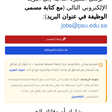
الإلكتروني التالي (
مع كتابة مسمى
):
الوظيفة في عنوان البريد
jobs@psu.edu.sa
رابط المصدر
JOBS@PSU.EDU.SA
التقديم مجاني دائمًا ويتم لدى الجهة المعلنة مباشرة — لا تُحوّل أي مبالغ،
ولا تُشارك رمز التحقق أو بيانات «نفاذ» و«أبشر» مع أي أحد.
اعرف المزيد
تنويه الروابط:
الروابط الواردة في هذا الخبر تتبع الجهة المعلنة الموضحة
فيه أو جهات أخرى مستقلة عنا، وهي وحدها من يدير التسجيل ويستقبل
الطلبات؛ فلا نشارك في التسجيل أو الفرز، ولا نطّلع على بيانات
المتقدمين.
التفاصيل
شارك أصدقائك الخبر