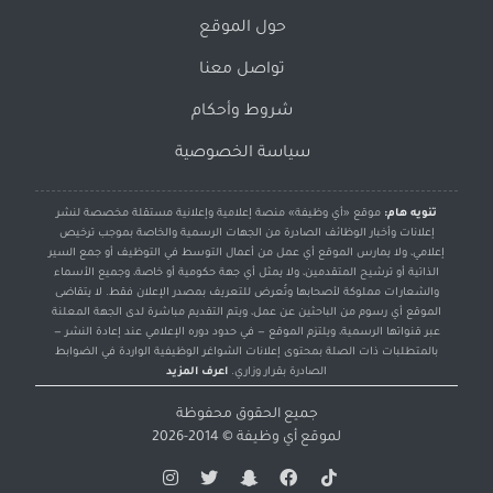
حول الموقع
تواصل معنا
شروط وأحكام
سياسة الخصوصية
تنويه هام:
موقع «أي وظيفة» منصة إعلامية وإعلانية مستقلة مخصصة لنشر
إعلانات وأخبار الوظائف الصادرة من الجهات الرسمية والخاصة بموجب ترخيص
إعلامي، ولا يمارس الموقع أي عمل من أعمال التوسط في التوظيف أو جمع السير
الذاتية أو ترشيح المتقدمين، ولا يمثل أي جهة حكومية أو خاصة، وجميع الأسماء
والشعارات مملوكة لأصحابها وتُعرض للتعريف بمصدر الإعلان فقط. لا يتقاضى
الموقع أي رسوم من الباحثين عن عمل، ويتم التقديم مباشرة لدى الجهة المعلنة
عبر قنواتها الرسمية، ويلتزم الموقع — في حدود دوره الإعلامي عند إعادة النشر —
بالمتطلبات ذات الصلة بمحتوى إعلانات الشواغر الوظيفية الواردة في الضوابط
الصادرة بقرار وزاري.
اعرف المزيد
جميع الحقوق محفوظة
لموقع
أي وظيفة
© 2014-2026