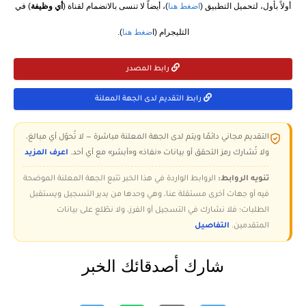
أولاً بأول، لتحميل التطبيق (
اضغط هنا
)، أيضاً لا تنسى بالانضمام لقناة (
أي وظيفة
) في
التليجرام (ا
ضغط هنا
).
رابط المصدر
رابط التقديم لدى الجهة المعلنة
التقديم مجاني دائمًا ويتم لدى الجهة المعلنة مباشرة — لا تُحوّل أي مبالغ،
ولا تُشارك رمز التحقق أو بيانات «نفاذ» و«أبشر» مع أي أحد.
اعرف المزيد
تنويه الروابط:
الروابط الواردة في هذا الخبر تتبع الجهة المعلنة الموضحة
فيه أو جهات أخرى مستقلة عنا، وهي وحدها من يدير التسجيل ويستقبل
الطلبات؛ فلا نشارك في التسجيل أو الفرز، ولا نطّلع على بيانات
المتقدمين.
التفاصيل
شارك أصدقائك الخبر