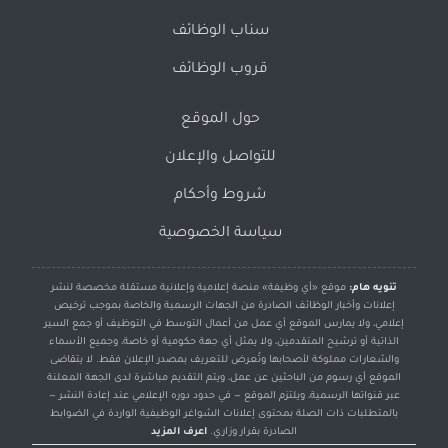
سناب الوظائف
قروب الوظائف
حول الموقع
للتواصل والإعلان
شروط وأحكام
سياسة الخصوصية
تنويه هام:
موقع «أي وظيفة» منصة إعلامية وإعلانية مستقلة مخصصة لنشر
إعلانات وأخبار الوظائف الصادرة من الجهات الرسمية والخاصة بموجب ترخيص
إعلامي، ولا يمارس الموقع أي عمل من أعمال التوسط في التوظيف أو جمع السير
الذاتية أو ترشيح المتقدمين، ولا يمثل أي جهة حكومية أو خاصة، وجميع الأسماء
والشعارات مملوكة لأصحابها وتُعرض للتعريف بمصدر الإعلان فقط. لا يتقاضى
الموقع أي رسوم من الباحثين عن عمل، ويتم التقديم مباشرة لدى الجهة المعلنة
عبر قنواتها الرسمية، ويلتزم الموقع — في حدود دوره الإعلامي عند إعادة النشر —
بالمتطلبات ذات الصلة بمحتوى إعلانات الشواغر الوظيفية الواردة في الضوابط
الصادرة بقرار وزاري.
اعرف المزيد