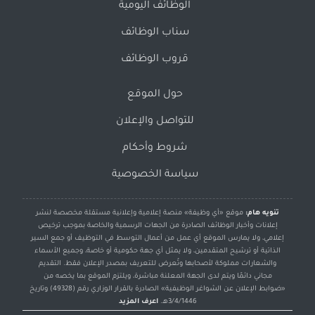
الوظائف اليومية
سناب الوظائف
قروب الوظائف
حول الموقع
للتواصل والإعلان
شروط وأحكام
سياسة الخصوصية
تنويه هام:
موقع «أي وظيفة» منصة إعلامية وإعلانية مستقلة مخصصة لنشر
إعلانات وأخبار الوظائف الصادرة من الجهات الرسمية والخاصة بموجب ترخيص
إعلامي، ولا يمارس الموقع أي عمل من أعمال التوسط في التوظيف أو جمع السير
الذاتية أو ترشيح المتقدمين، ولا يمثل أي جهة حكومية أو خاصة، وجميع الأسماء
والشعارات مملوكة لأصحابها وتُعرض للتعريف بمصدر الإعلان فقط. التقديم
مجاني دائمًا ويتم لدى الجهة المعلنة مباشرة، ويلتزم الموقع بما يخصه من
«ضوابط الإعلان عن الشواغر الوظيفية» الصادرة بالقرار الوزاري رقم (49328) وتاريخ
3/4/1446هـ.
اعرف المزيد