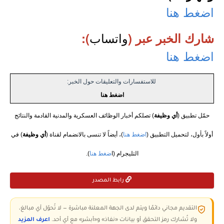
اضغط هنا
واتساب
شارك الخبر عبر (
):
اضغط هنا
للاستفسارات والتعليقات حول الخبر:
اضغط هنا
حمّل تطبيق (
أي وظيفة
) تصلكم أخبار الوظائف العسكرية والمدنية القادمة والنتائج
أولاً بأول، لتحميل التطبيق (
اضغط هنا
)، أيضاً لا تنسى بالانضمام لقناة (
أي وظيفة
) في
التليجرام (ا
ضغط هنا
).
رابط المصدر
التقديم مجاني دائمًا ويتم لدى الجهة المعلنة مباشرة — لا تُحوّل أي مبالغ،
ولا تُشارك رمز التحقق أو بيانات «نفاذ» و«أبشر» مع أي أحد.
اعرف المزيد