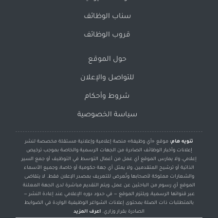
سناب الوظائف
قروب الوظائف
حول الموقع
للتواصل والإعلان
شروط وأحكام
سياسة الخصوصية
تنويه هام:
موقع «أي وظيفة» منصة إعلامية وإعلانية مستقلة مخصصة لنشر
إعلانات وأخبار الوظائف الصادرة من الجهات الرسمية والخاصة بموجب ترخيص
إعلامي، ولا يمارس الموقع أي عمل من أعمال التوسط في التوظيف أو جمع السير
الذاتية أو ترشيح المتقدمين، ولا يمثل أي جهة حكومية أو خاصة، وجميع الأسماء
والشعارات مملوكة لأصحابها وتُعرض للتعريف بمصدر الإعلان فقط. لا يتقاضى
الموقع أي رسوم من الباحثين عن عمل، ويتم التقديم مباشرة لدى الجهة المعلنة
عبر قنواتها الرسمية، ويلتزم الموقع — في حدود دوره الإعلامي عند إعادة النشر —
بالمتطلبات ذات الصلة بمحتوى إعلانات الشواغر الوظيفية الواردة في الضوابط
الصادرة بقرار وزاري.
اعرف المزيد