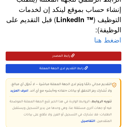
إنشاء حساب بموقع لينكد إن لخدمات
التوظيف (
) قبل التقديم على
™ LinkedIn
الوظيفة):
اضغط هنا
رابط المصدر
رابط التقديم لدى الجهة المعلنة
التقديم مجاني دائمًا ويتم لدى الجهة المعلنة مباشرة — لا تُحوّل أي مبالغ،
ولا تُشارك رمز التحقق أو بيانات «نفاذ» و«أبشر» مع أي أحد.
اعرف المزيد
تنويه الروابط:
الروابط الواردة في هذا الخبر تتبع الجهة المعلنة الموضحة
فيه أو جهات أخرى مستقلة عنا، وهي وحدها من يدير التسجيل ويستقبل
الطلبات؛ فلا نشارك في التسجيل أو الفرز، ولا نطّلع على بيانات
المتقدمين.
التفاصيل